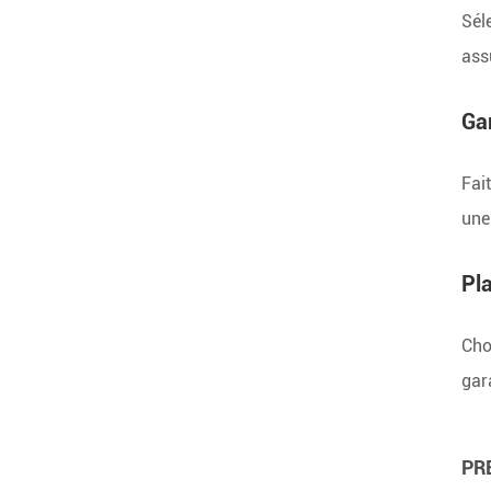
Sél
ass
Gam
Fai
une
Pl
Cho
gar
PRE