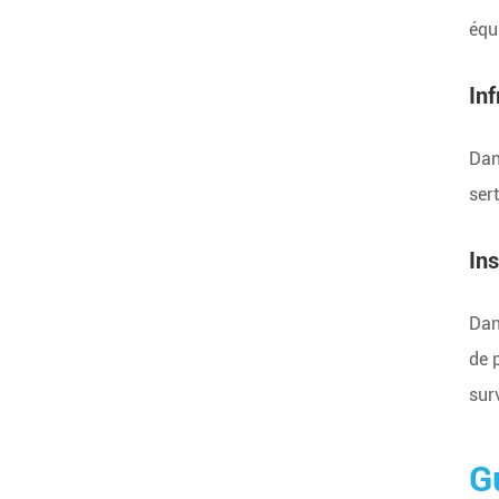
équ
Inf
Dan
sert
Ins
Dan
de p
sur
G