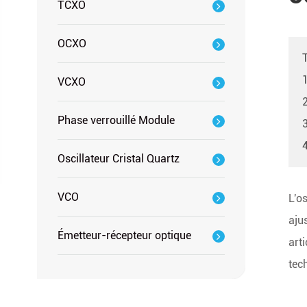
TCXO
OCXO
1
VCXO
Phase verrouillé Module
4
Oscillateur Cristal Quartz
VCO
L'os
aju
Émetteur-récepteur optique
arti
tec