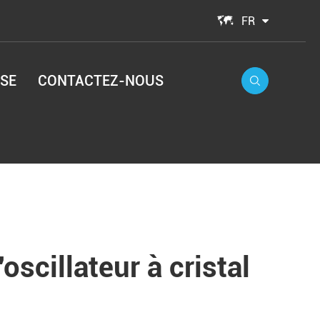

FR
SE
CONTACTEZ-NOUS

oscillateur à cristal