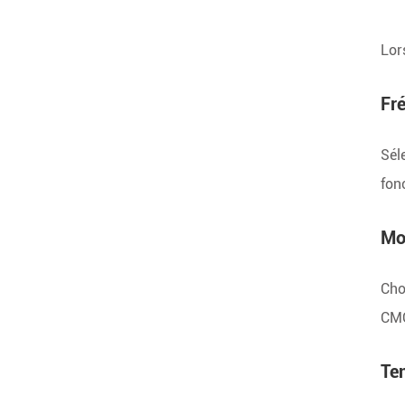
Lor
Fr
Sél
fon
Mo
Cho
CMO
Te