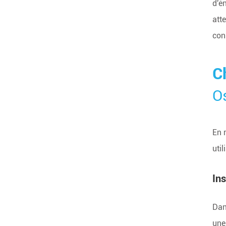
d'é
att
con
C
Os
En 
uti
Ins
Dan
une