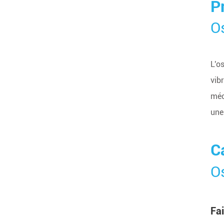
P
Os
L'os
vib
méc
une
C
Os
Fai