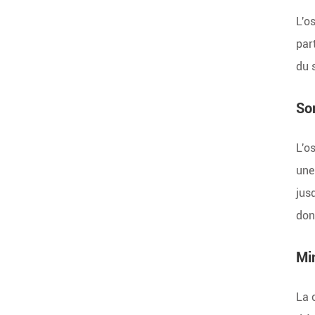
L'o
par
du 
Sor
L'o
une
jus
don
Mi
La 