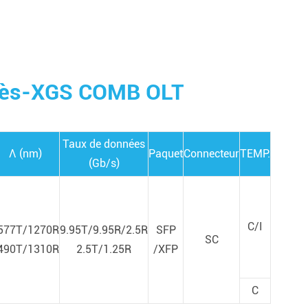
ccès-XGS COMB OLT
Taux de données
Λ (nm)
Paquet
Connecteur
TEMP.
(Gb/s)
C/I
577T/1270R
9.95T/9.95R/2.5R
SFP
SC
490T/1310R
2.5T/1.25R
/XFP
C