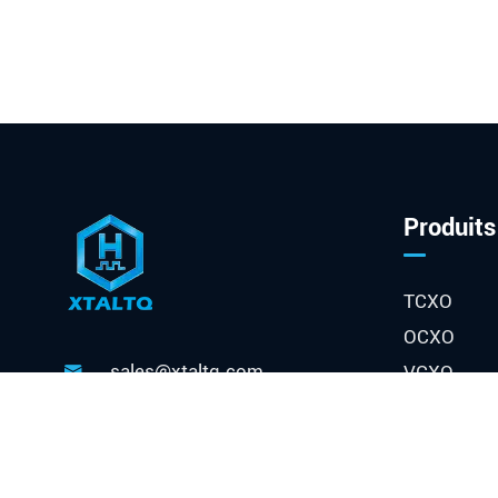
Produits
TCXO
OCXO
sales@xtaltq.com
VCXO

Phase verr
+86-19013203129

Oscillateur
NO.666, Shaojia Street,

Quartz
Qinglan Road, Shuangliu