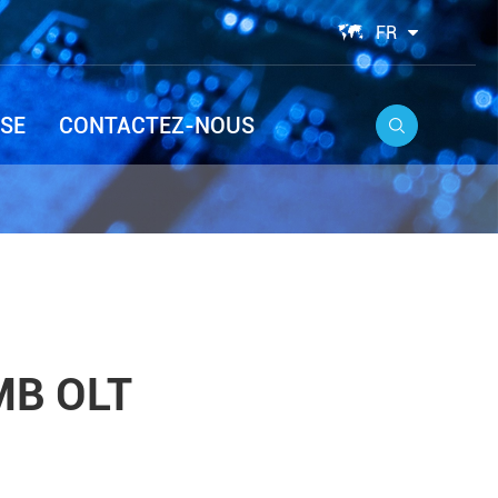

FR
SE
CONTACTEZ-NOUS

MB OLT