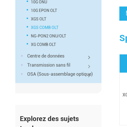
10G ONU
10G EPON OLT
XGS OLT
XGS COMB OLT
S
NG-PON2 ONU/OLT
XG COMB OLT
Centre de données
Transmission sans fil
OSA (Sous-assemblage optique)
X
Explorez des sujets