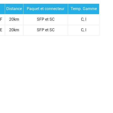
Distance
Paquet et connecteur
Temp. Gamme
F
20km
SFP et SC
C, I
E
20km
SFP et SC
C, I