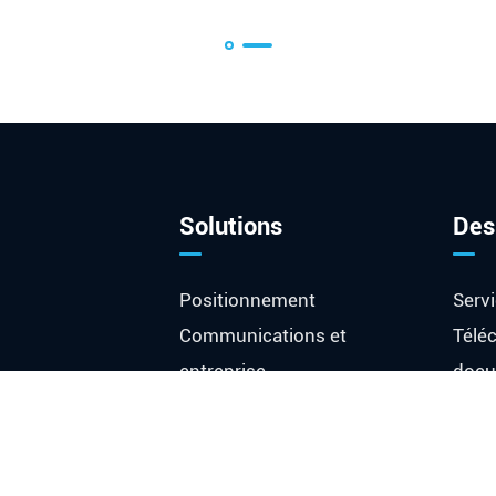
Solutions
Des
Positionnement
Serv
Communications et
Téléc
entreprise
doc
ouillé Module
Instrument
FAQ
 Cristal
Industriel et médical
Glos
Espace et défense