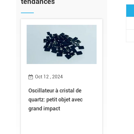
tendances
Oct 12 , 2024
Oct 10 ,
 de
Oscillateur à cristal de
Bonne nou
quartz: petit objet avec
Technology
grand impact
titre hono
«nouvelle 
provincial