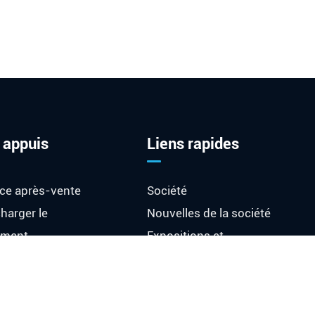
 appuis
Liens rapides
ice après-vente
Société
harger le
Nouvelles de la société
ument
Expositions et
événements
saire
Nouvelles de l'industrie