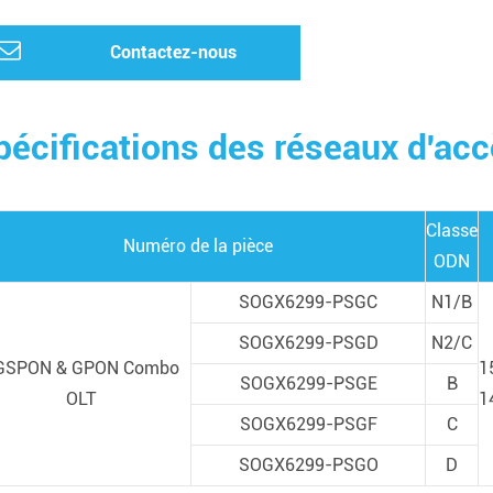
Contactez-nous
pécifications des réseaux d'a
Classe
Numéro de la pièce
ODN
SOGX6299-PSGC
N1/B
SOGX6299-PSGD
N2/C
GSPON & GPON Combo
1
SOGX6299-PSGE
B
OLT
1
SOGX6299-PSGF
C
SOGX6299-PSGO
D