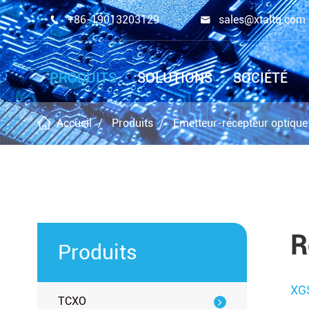
+86-19013203129
sales@xtaltq.com


PRODUITS
SOLUTIONS
SOCIÉTÉ
Accueil
Produits
Émetteur-récepteur optique
R
Produits
XG
TCXO