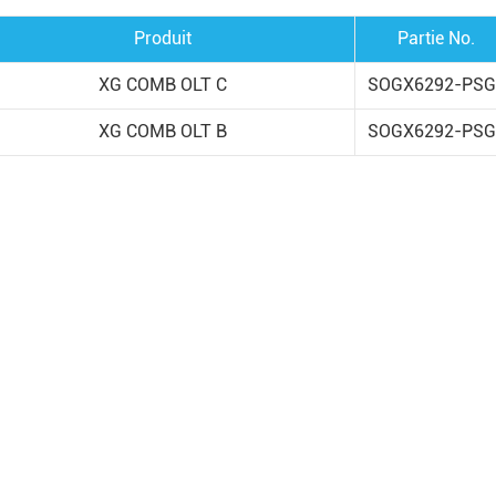
Produit
Partie No.
XG COMB OLT C
SOGX6292-PSG
XG COMB OLT B
SOGX6292-PSG
 2024
velle-XtalTQ
 Co.,Ltd a reçu le
rifique de
entreprise
e spécialisée et