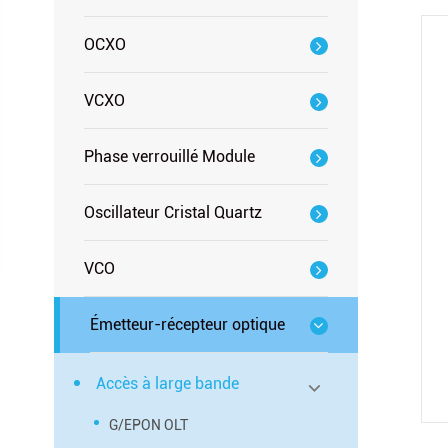
OCXO
VCXO
Phase verrouillé Module
Oscillateur Cristal Quartz
VCO
Émetteur-récepteur optique
Accès à large bande
G/EPON OLT