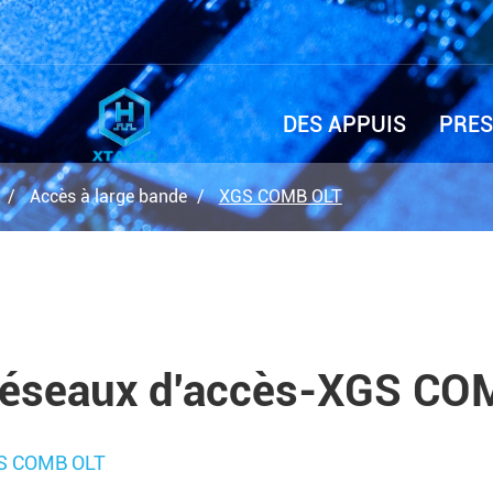
DES APPUIS
PRES
Accès à large bande
XGS COMB OLT
éseaux d'accès-XGS CO
S COMB OLT