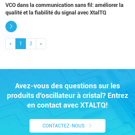
VCO dans la communication sans fil: améliorer la
qualité et la fiabilité du signal avec XtalTQ

«
1
2
»
Avez-vous des questions sur les
produits d'oscillateur à cristal? Entrez
en contact avec XTALTQ!
CONTACTEZ-NOUS
